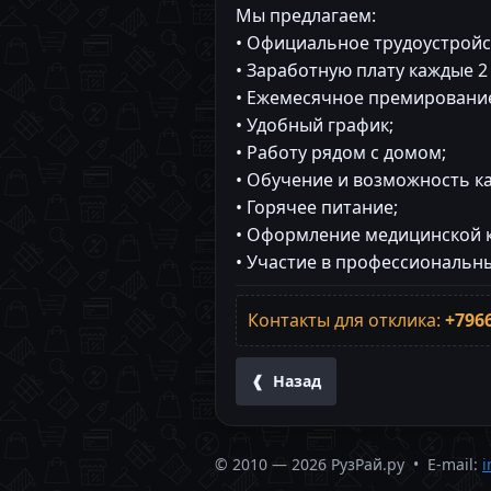
Мы предлагаем:
• Официальное трудоустройст
• Заработную плату каждые 2
• Ежемесячное премирование
• Удобный график;
• Работу рядом с домом;
• Обучение и возможность к
• Горячее питание;
• Оформление медицинской к
• Участие в профессиональн
Контакты для отклика:
+796
❰ Назад
© 2010 — 2026 РузРай.ру • E-mail:
i