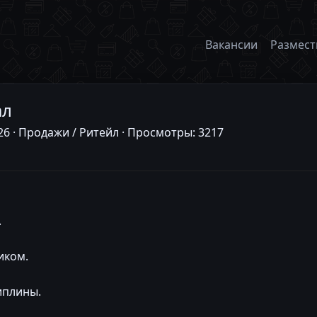
Вакансии
Размест
ал
026 · Продажи / Ритейл · Просмотры: 3217
.
иком.
иплины.