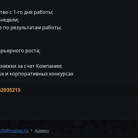
во с 1-го дня работы;
 недели;
 по результатам работы;
арьерного роста;
нижки за счет Компании;
ых и корпоративных конкурсах
62035213
nfo@ruzray.ru
•
Админ